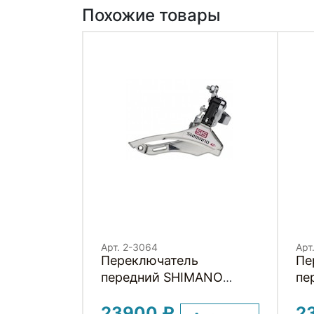
Похожие товары
Арт. 2-3064
Арт
Переключатель
Пе
передний SHIMANO
пе
TOURNEY DOWN SWING
TO
23900 ₽
2