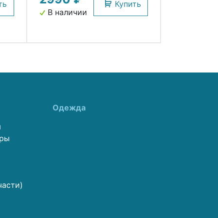
ть
Купить
В наличии
Одежда
ы
еры
части)