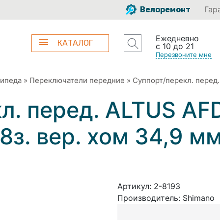
Гар
Велоремонт
Ежедневно
КАТАЛОГ
с 10 до 21
Перезвоните мне
сипеда
»
Переключатели передние
»
Суппорт/перекл. перед.
л. перед. ALTUS AF
48з. вер. хом 34,9 м
Артикул:
2-8193
Производитель:
Shimano