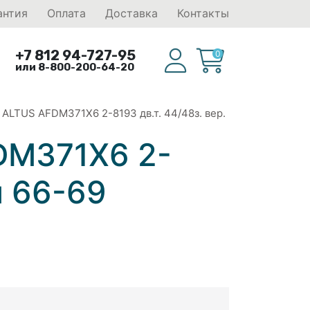
антия
Оплата
Доставка
Контакты
+7 812 94-727-95
0
или 8-800-200-64-20
 ALTUS AFDM371X6 2-8193 дв.т. 44/48з. вер.
DM371X6 2-
м 66-69