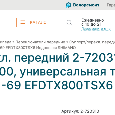
Гар
Велоремонт
Ежедневно
КАТАЛОГ
с 10 до 21
Перезвоните мне
сипеда
»
Переключатели передние
»
Суппорт/перекл. перед
66-69 EFDTX800TSX6 Индонезия SHIMANO
л. передний 2-7203
0, универсальная т
66-69 EFDTX800TSX6
Артикул:
2-720310