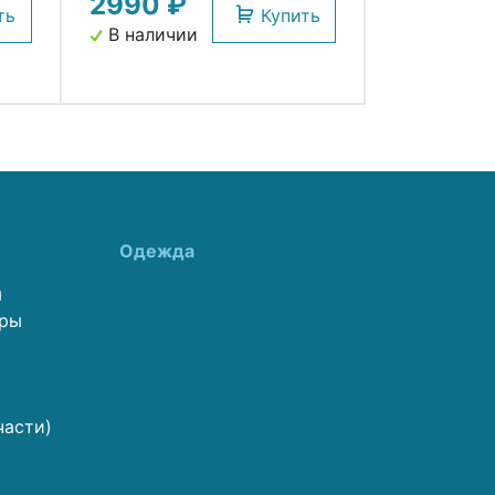
2990 ₽
ть
Купить
В наличии
Одежда
ы
еры
части)