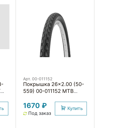
Арт. 00-011152
Покрышка 26x2.00 (50-
/
559) 00-011152 MTB
слик АНТИПРОКОЛ.
1670 ₽
СЛОЙ 3мм (25) H.R.T.
ть
Купить
Под заказ