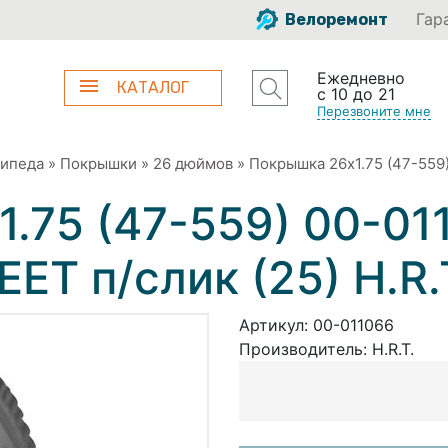
Гар
Велоремонт
Ежедневно
КАТАЛОГ
с 10 до 21
Перезвоните мне
сипеда
»
Покрышки
»
26 дюймов
»
Покрышка 26x1.75 (47-559
.75 (47-559) 00-01
T п/слик (25) H.R.
Артикул:
00-011066
Производитель:
H.R.T.