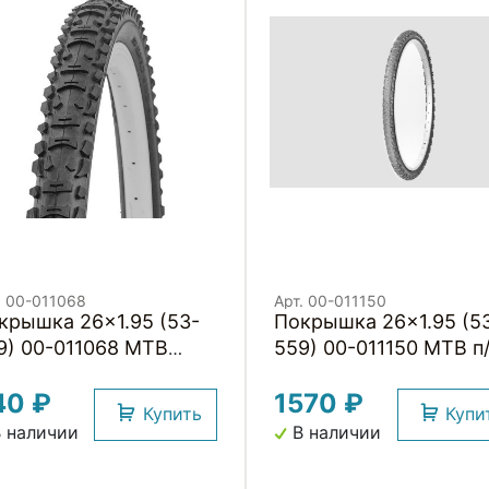
. 00-011068
Арт. 00-011150
шка 26x1.95 (53-
Покрышка 26x1.95 (53-
9) 00-011068 MTB
559) 00-011150 MTB п
сокий (25) H.R.T.
слик АНТИПРОКОЛ.
40 ₽
1570 ₽
СЛОЙ 3мм (25) H.R.T.
Купить
Купи
 наличии
В наличии