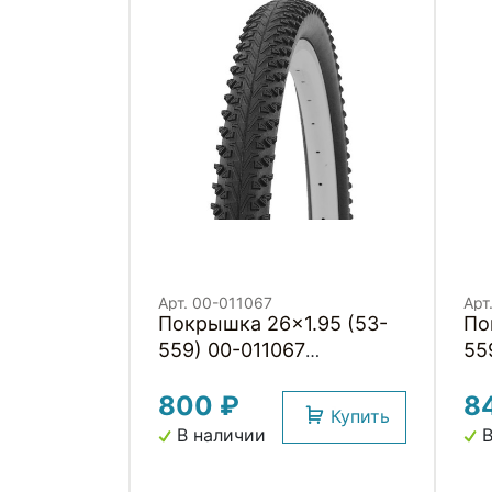
Арт. 00-011067
Арт
Покрышка 26x1.95 (53-
Покры
559) 00-011067
55
COMFORT/STREET
вы
800 ₽
8
низкий (25) H.R.T.
Купить
В наличии
В