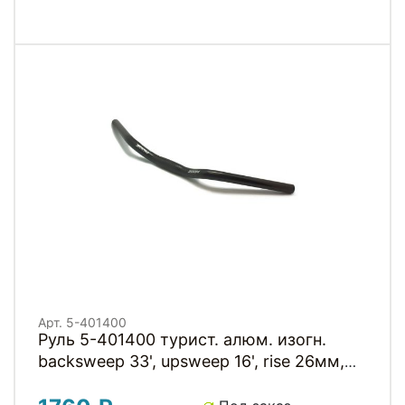
Арт. 5-401400
Руль 5-401400 турист. алюм. изогн.
backsweep 33', upsweep 16', rise 26мм,
22,2/25,4x590мм NR-A4-16(ISO-C)
черный матовый City/Trekking bar 590