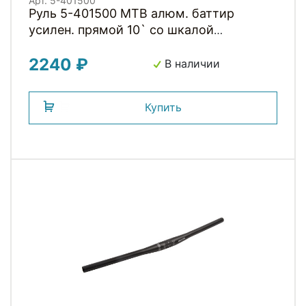
Арт. 5-401500
Руль 5-401500 MTB алюм. баттир
усилен. прямой 10` со шкалой
22,2х31,8х620мм MTB-A4-
2240 ₽
200BTFOV(ISO-M) мат.черный на блист.
В наличии
ZOOM
Купить