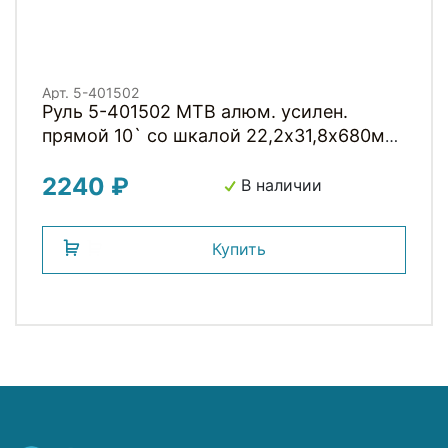
Арт. 5-401502
Руль 5-401502 MTB алюм. усилен.
прямой 10` со шкалой 22,2х31,8х680мм
MTB-A4-300BTFOV(ISO-M) мат. черный
2240 ₽
flat on top-29 на блист. ZOOM
В наличии
Купить