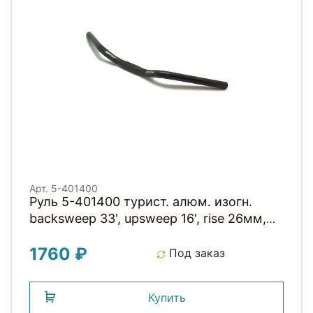
Арт. 5-401400
Руль 5-401400 турист. алюм. изогн.
backsweep 33', upsweep 16', rise 26мм,
22,2/25,4x590мм NR-A4-16(ISO-C)
1760 ₽
черный матовый City/Trekking bar 590
Под заказ
ZOOM
Купить