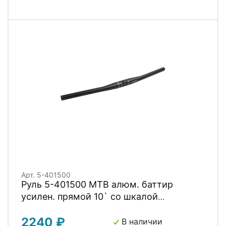
Арт. 5-401500
Руль 5-401500 MTB алюм. баттир
усилен. прямой 10` со шкалой
22,2х31,8х620мм MTB-A4-
2240 ₽
200BTFOV(ISO-M) мат.черный на блист.
В наличии