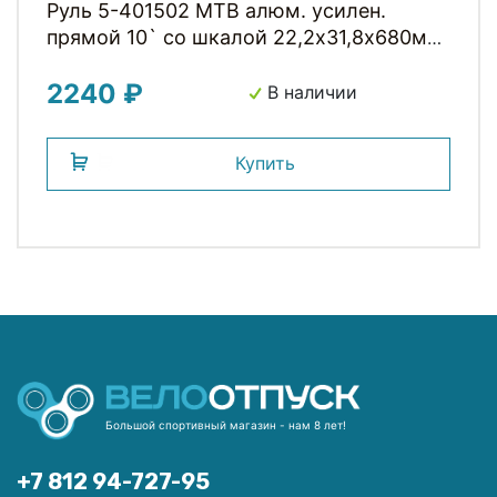
Руль 5-401502 MTB алюм. усилен.
прямой 10` со шкалой 22,2х31,8х680мм
MTB-A4-300BTFOV(ISO-M) мат. черный
2240 ₽
flat on top-29 на блист. ZOOM
В наличии
Купить
Большой спортивный магазин - нам 8 лет!
+7 812 94-727-95