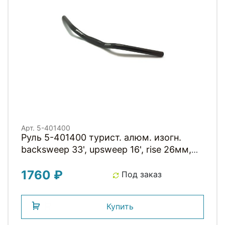
Арт. 5-401400
Руль 5-401400 турист. алюм. изогн.
backsweep 33', upsweep 16', rise 26мм,
22,2/25,4x590мм NR-A4-16(ISO-C)
1760 ₽
черный матовый City/Trekking bar 590
Под заказ
ZOOM
Купить