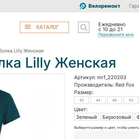
Гар
Велоремонт
Ежедневно
КАТАЛОГ
с 10 до 21
Перезвоните мне
болка Lilly Женская
ка Lilly Женская
Артикул:
mrf_220203
Производитель:
Red Fox
Размер:
42
44
48
50
Цвет:
Зеленый
Бирюзовый
Выберите размер и цвет, чтобы узнат