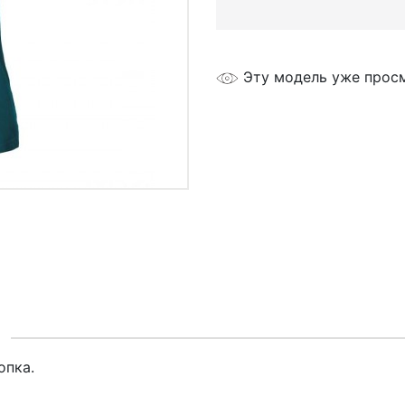
Эту модель уже прос
я
опка.