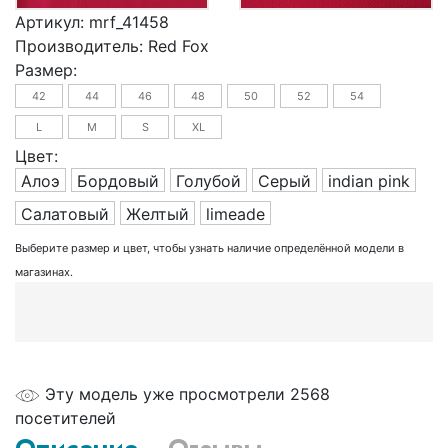
Артикул:
mrf_41458
Производитель:
Red Fox
Размер:
42
44
46
48
50
52
54
L
M
S
XL
Цвет:
Алоэ
Бордовый
Голубой
Серый
indian pink
Салатовый
Желтый
limeade
Выберите размер и цвет, чтобы узнать наличие определённой модели в
магазинах.
Эту модель уже просмотрели 2568
посетителей
Описание
Отзывы