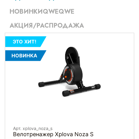
НОВИНКИQWEQWE
АКЦИЯ/РАСПРОДАЖА
ЭТО ХИТ!
НОВИНКА
Арт. xplova_noza_s
Велотренажер Xplova Noza S