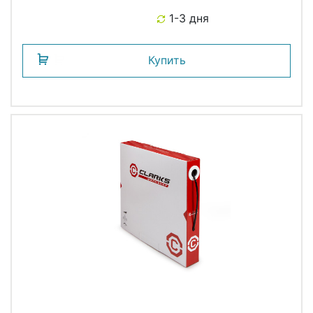
армир. б/загл. (30м) черная, PROMAX
1-3 дня
Купить