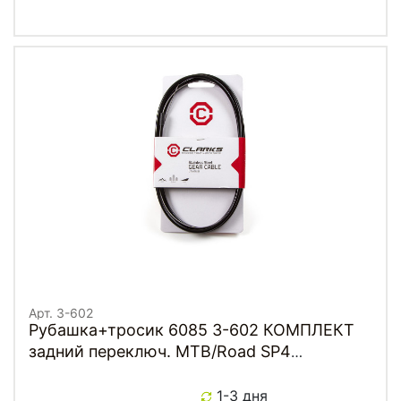
Арт. 3-602
Рубашка+тросик 6085 3-602 КОМПЛЕКТ
задний переключ. MTB/Road SP4
1500мм+нерж. трос.2000мм черн. с 7 шт
заглушк. CLARKS
1-3 дня