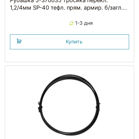
Рубашка 5-370035 тросика перекл.
1,2/4мм SP-40 тефл. прям. армир. б/загл.
(10м) черная, без уп.
1-3 дня
Купить