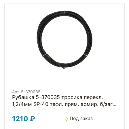
Арт. 5-370035
Рубашка 5-370035 тросика перекл.
1,2/4мм SP-40 тефл. прям. армир. б/загл.
(10м) черная, без уп.
1210 ₽
Под заказ