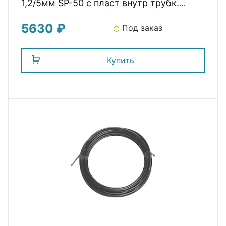
1,2/5мм SP-50 с пласт внутр трубк.
прям. армир. б/загл. (30м) черная,
5630 ₽
PROMAX
Под заказ
Купить