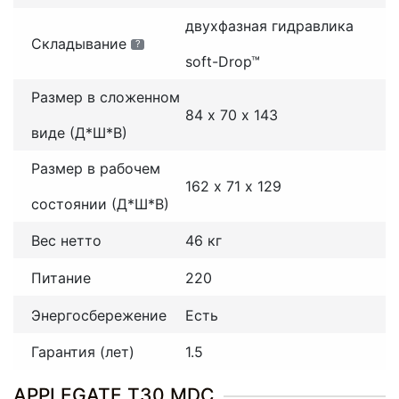
двухфазная гидравлика
Складывание
?
soft-Drop™
Размер в сложенном
84 х 70 х 143
виде (Д*Ш*В)
Размер в рабочем
162 х 71 х 129
состоянии (Д*Ш*В)
Вес нетто
46 кг
Питание
220
Энергосбережение
Есть
Гарантия (лет)
1.5
APPLEGATE T30 МDC