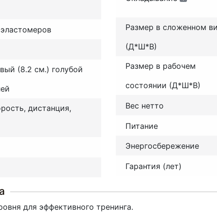
Размер в сложенном в
 эластомеров
(Д*Ш*В)
Размер в рабочем
вый (8.2 см.) голубой
состоянии (Д*Ш*В)
лей
Вес нетто
орость, дистанция,
Питание
Энергосбережение
Гарантия (лет)
а
ровня для эффективного тренинга.