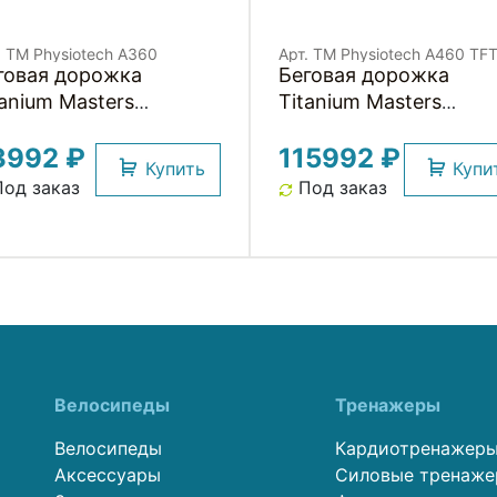
. TM Physiotech A360
Арт. TM Physiotech A460 TF
говая дорожка
Беговая дорожка
tanium Masters
Titanium Masters
ysiotech A360
Physiotech A460 TFT
3992 ₽
115992 ₽
Купить
Купи
од заказ
Под заказ
Велосипеды
Тренажеры
Велосипеды
Кардиотренажер
Аксессуары
Силовые тренаж