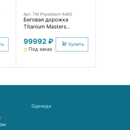
T
Арт. TM Physiotech A480
Беговая дорожка
Titanium Masters
Physiotech A480
99992 ₽
ть
Купить
Под заказ
Одежда
ы
еры