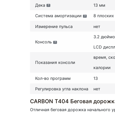
Дека
13 мм
?
Система амортизации
8 плоских
?
Измерение пульса
нет
3.2 дюймо
Консоль
?
LCD дисп
время, ск
Показания консоли
калории
Кол-во программ
13
Регулировка угла наклона
нет
CARBON T404 Беговая дорожк
Отличная беговая дорожка начального у