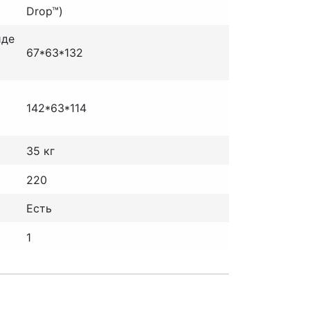
Drop™)
иде
67*63*132
142*63*114
35 кг
220
Есть
1