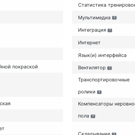
Статистика тренирово
Мультимедиа
?
Интеграция
?
Интернет
Язык(и) интерфейса
йной покраской
Вентилятор
?
Транспортировочные
ролики
?
ская
Компенсаторы неровно
пола
?
ет
Складывание
?