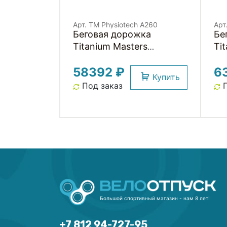
Арт. TM Physiotech A260
Арт
Беговая дорожка
Бе
Titanium Masters
Ti
Physiotech A260
Ph
58392 ₽
6
Купить
Под заказ
П
Большой спортивный магазин - нам 8 лет!
+7 812 94-727-95