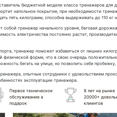
тавитель бюджетной модели класса тренажеров для д
портит напольное покрытие, при необходимости тренаж
ать пять килограмм, способна выдерживать до 110 кг 
ет собой тренажер начального уровня, беговая дорож
тоимость электричества постоянно растет, производит
порта, тренажер поможет избавиться от лишних килог
й физической форме, что в свою очередь положительн
можность бегать на улице, но позволить себе пробежку
тренажера, опытные сотрудники с удовольствием прок
обенностях эксплуатации тренажера.
Первое техническое
8 лет на рынке
обслуживание а
20000+ доволь
подарок
клиентов