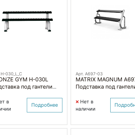
. H-030_L_C
Арт. A697-03
ONZE GYM H-030L
MATRIX MAGNUM A69
ставка под гантели
Подставка под гантели
ОРИЧНЕВЫЙ)
метра (2-ух ярусная,
плоская)
ет в
Нет в
Подробнее
Подроб
ичии
наличии