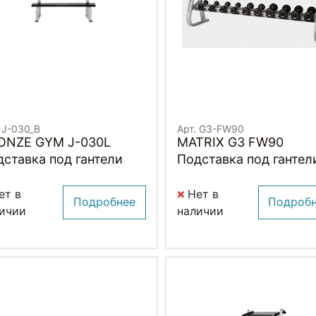
 J-030_B
Арт. G3-FW90
ONZE GYM J-030L
MATRIX G3 FW90
ставка под гантели
Подставка под гантел
пар)
ет в
Нет в
Подробнее
Подроб
ичии
наличии