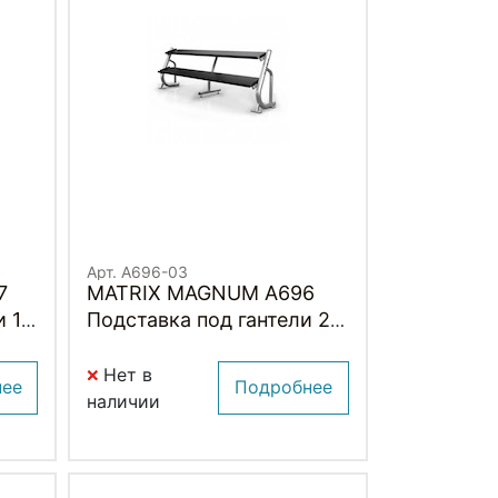
Арт. A696-03
7
MATRIX MAGNUM A696
 1.8
Подставка под гантели 2.4
метра (2-ух ярусная,
плоская)
Нет в
нее
Подробнее
наличии