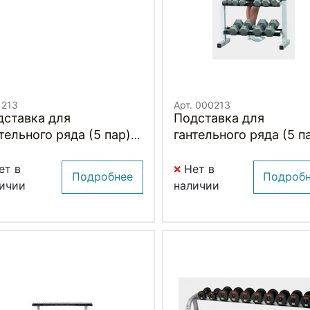
 213
Арт. 000213
дставка для
Подставка для
тельного ряда (5 пар)
гантельного ряда (5 п
y Solid Powerline
Body Solid Powerline
R282
PDR282
ет в
Нет в
Подробнее
Подроб
ичии
наличии