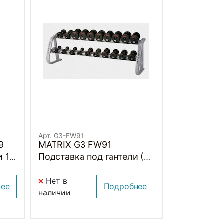
Арт. G3-FW91
9
MATRIX G3 FW91
 1.8
Подставка под гантели (10
пар)
Нет в
нее
Подробнее
наличии