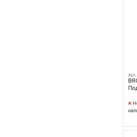
Арт
BR
Под
(К
Н
нал