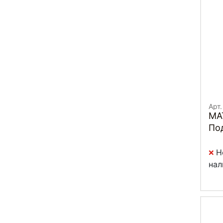
Арт
MA
Под
Н
нал