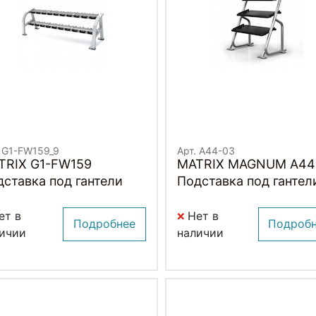
. G1-FW159_9
Арт. A44-03
TRIX G1-FW159
MATRIX MAGNUM A44
ставка под гантели
Подставка под гантел
(мини)
ет в
Нет в
Подробнее
Подроб
ичии
наличии