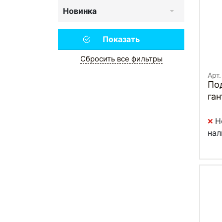
Новинка
Сбросить все фильтры
Арт.
По
ган
Bod
PD
Н
нал