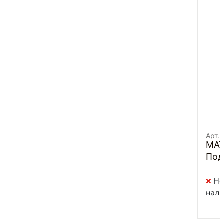
Арт
MA
Под
пар
Н
нал