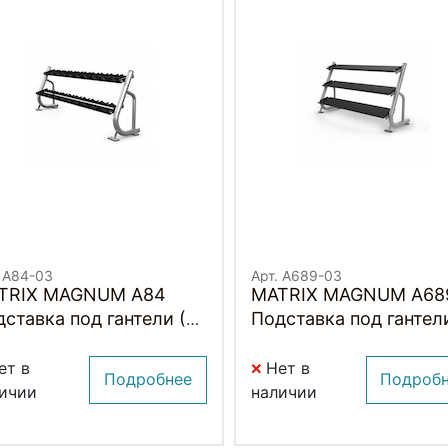
. A84-03
Арт. A689-03
TRIX MAGNUM A84
MATRIX MAGNUM A68
ставка под гантели (10
Подставка под гантели
)
метра (3-ех ярусная,
плоская)
ет в
Нет в
Подробнее
Подроб
ичии
наличии