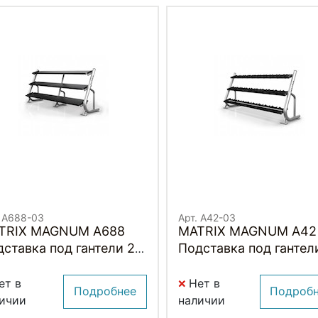
. A688-03
Арт. A42-03
TRIX MAGNUM A688
MATRIX MAGNUM A42
ставка под гантели 2.4
Подставка под гантел
ра (3-ех ярусная,
(15 пар)
оская)
ет в
Нет в
Подробнее
Подроб
ичии
наличии