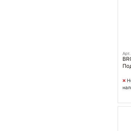
Арт.
BR
Под
Н
нал