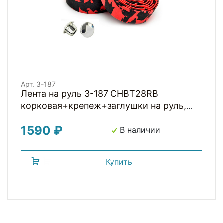
Арт. 3-187
Лента на руль 3-187 CHBT28RB
корковая+крепеж+заглушки на руль,
толщ. 3мм, камуфляж красно-черная
1590 ₽
CLARKS
В наличии
Купить