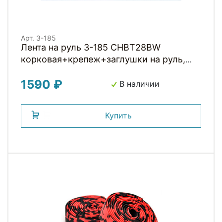
Арт. 3-185
Лента на руль 3-185 CHBT28BW
корковая+крепеж+заглушки на руль,
толщ. 3мм, камуфляж черно-белый
1590 ₽
CLARKS
В наличии
Купить