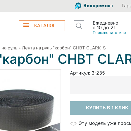
Гар
Велоремонт
Ежедневно
КАТАЛОГ
с 10 до 21
Перезвоните мне
 на руль
»
Лента на руль "карбон" CHBT СLARK`S
 "карбон" CHBT СLA
Артикул:
3-235
КУПИТЬ В 1 КЛИК
Эту модель уже прос