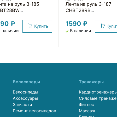
нта на руль 3-185
Лента на руль 3-187
BT28BW
CHBT28RB
рковая+крепеж+заглушки
корковая+крепеж+за
590 ₽
1590 ₽
 руль, толщ. 3мм,
на руль, толщ. 3мм,
Купить
Купи
муфляж черно-белый
камуфляж красно-
 наличии
В наличии
ARKS
черная CLARKS
Велосипеды
Тренажеры
Велосипеды
Кардиотренажер
Аксессуары
Силовые тренаж
Запчасти
Фитнес
Ремонт велосипедов
Массаж