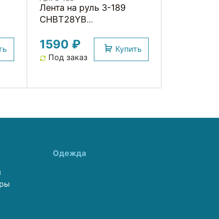
Лента на руль 3-189
CHBT28YB
глушки
корковая+крепеж+заглушки
1590 ₽
на руль, толщ. 3мм,
ть
Купить
камуфляж желто-черная
Под заказ
CLARKS
Одежда
ы
еры