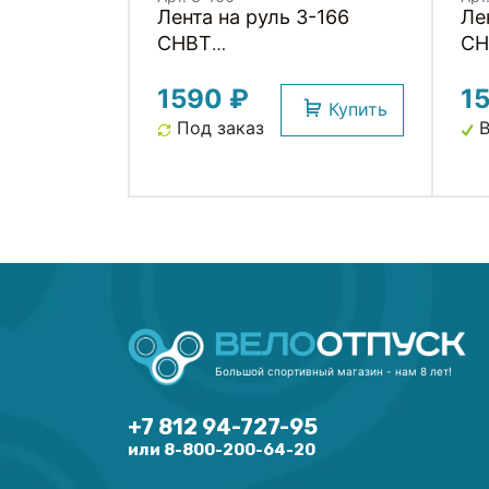
Лента на руль 3-166
Ле
CHBT
CH
корковая+крепеж+заглушки
ко
1590 ₽
1
на руль, толщ. 3мм,
на
Купить
коричневая CLARKS
ка
Под заказ
В
CL
Большой спортивный магазин - нам 8 лет!
+7 812 94-727-95
или 8-800-200-64-20