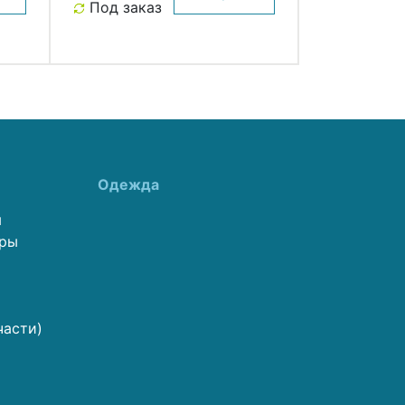
Под заказ
Одежда
ы
еры
части)