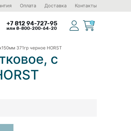
антия
Оплата
Доставка
Контакты
+7 812 94-727-95
0
или 8-800-200-64-20
0х150мм 371гр черное HORST
ковое, с
 HORST