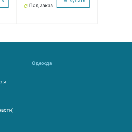
ть
Купить
Под заказ
Одежда
ы
еры
части)