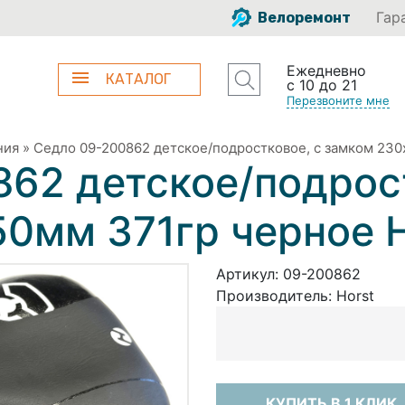
Гар
Велоремонт
Ежедневно
КАТАЛОГ
с 10 до 21
Перезвоните мне
ния
»
Седло 09-200862 детское/подростковое, с замком 23
62 детское/подрост
50мм 371гр черное
Артикул:
09-200862
Производитель:
Horst
КУПИТЬ В 1 КЛИК