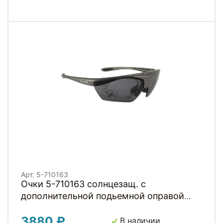
Арт. 5-710163
Очки 5-710163 солнцезащ. с
дополнительной подьемной оправой
для диоптр. сменные линзы: серые,
3880 ₽
прозрачные и оранжевые Rayon In-Sight
В наличии