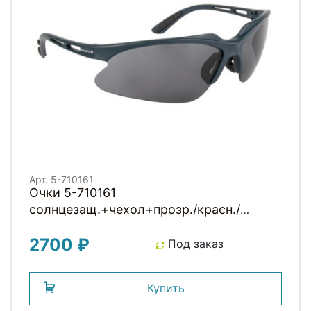
Арт. 5-710161
Очки 5-710161
солнцезащ.+чехол+прозр./красн./
желтые смен. линзы (10) RAYON FLEXI 4
2700 ₽
M-WAVE
Под заказ
Купить