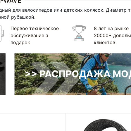
M-WAVE
ный для велосипедов или детских колясок. Диаметр тро
чной рубашкой.
Первое техническое
8 лет на рынке
обслуживание а
20000+ доволь
подарок
клиентов
>> РАСПРОДАЖА МОД