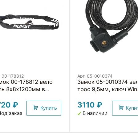
. 00-178812
Арт. 05-0010374
мок 00-178812 вело
Замок 05-0010374 ве
пь 8х8х1200мм в
трос 9,5мм, ключ Win
стил. чехле, с кругл.
885/185 + KF класс
720 ₽
3110 ₽
ючами (11) черный
защиты 4/15, 600гр,
Купить
Купи
RST
черный ABUS
од заказ
В наличии