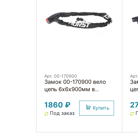
Арт. 00-170900
Арт
Замок 00-170900 вело
За
цепь 6х6х900мм в
це
текстил. чехле, с кругл.
тек
1860 ₽
2
ключами (16) черный
кл
Купить
HORST
HO
Под заказ
П