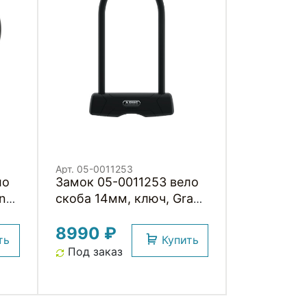
Арт. 05-0011253
ло
Замок 05-0011253 вело
ner
скоба 14мм, ключ, Granit
460/150HB
8990 ₽
230х109мм+US с
ть
Купить
кроншт, класс защиты
Под заказ
9/15, 1000гр, черный
ABUS