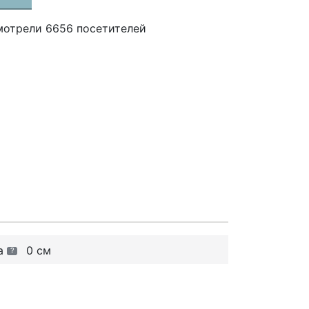
мотрели 6656 посетителей
а
0 см
?