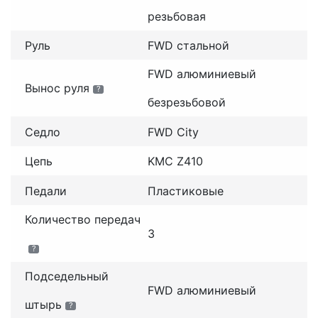
резьбовая
Руль
FWD cтальной
FWD алюминиевый
Вынос руля
?
безрезьбовой
Седло
FWD City
Цепь
KMC Z410
Педали
Пластиковые
Количество передач
3
?
Подседельный
FWD алюминиевый
штырь
?