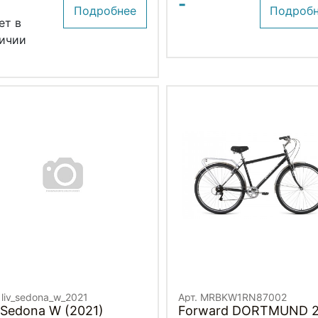
-
Подробнее
Подроб
ет в
ичии
 liv_sedona_w_2021
Арт. MRBKW1RN87002
 Sedona W (2021)
Forward DORTMUND 