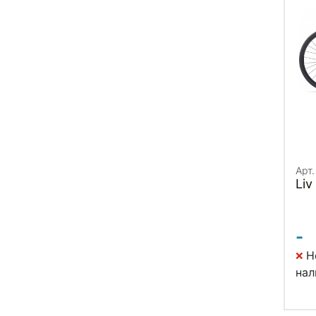
Арт.
-
Н
нал