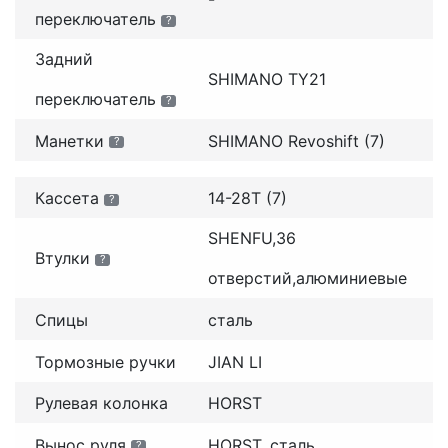
переключатель
?
Задний
SHIMANO TY21
переключатель
?
Манетки
SHIMANO Revoshift (7)
?
Кассета
14-28T (7)
?
SHENFU,36
Втулки
?
отверстий,алюминиевые
Спицы
сталь
Тормозные ручки
JIAN LI
Рулевая колонка
HORST
Вынос руля
HORST, сталь
?