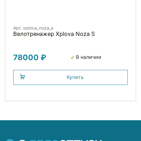
Арт. xplova_noza_s
Велотренажер Xplova Noza S
78000 ₽
В наличии
Купить