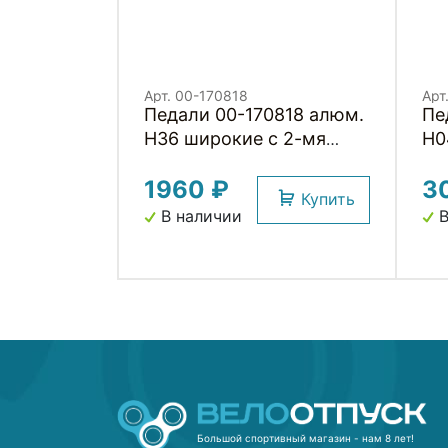
Арт. 00-170818
Арт
Педали 00-170818 алюм.
Пе
H36 широкие с 2-мя
H0
герм. промподш. резьба
пр
1960 ₽
3
1/2', 420 г черные HORST
ши
Купить
86
В наличии
В
се
Большой спортивный магазин - нам 8 лет!