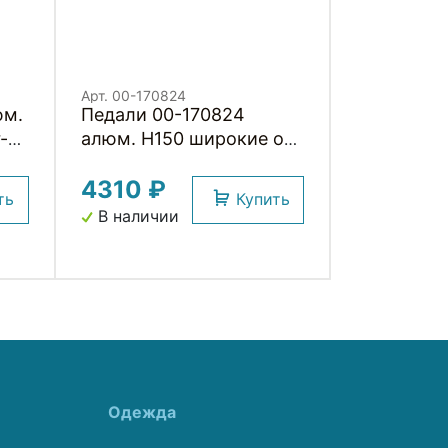
Арт. 00-170824
юм.
Педали 00-170824
-
алюм. H150 широкие ось
Cr-Mo с 3-мя герм.
4310 ₽
промподш. со шкуркой,
ть
Купить
90*105*18мм, 375г
В наличии
RST
черные HORST
Одежда