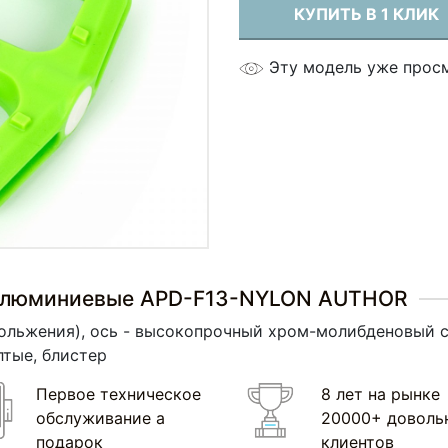
КУПИТЬ В 1 КЛИК
Эту модель уже прос
алюминиевые APD-F13-NYLON AUTHOR
ольжения), ось - высокопрочный хром-молибденовый сп
лтые, блистер
Первое техническое
8 лет на рынке
обслуживание а
20000+ доволь
подарок
клиентов