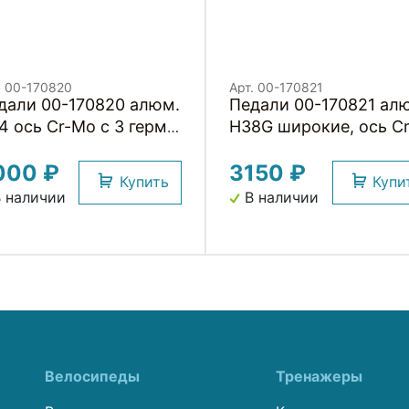
. 00-170820
Арт. 00-170821
дали 00-170820 алюм.
Педали 00-170821 ал
4 ось Cr-Mo с 3 герм.
H38G широкие, ось Cr
омподш. смен.
Mo с 1-м герм.
000 ₽
3150 ₽
пами облегч.
промподш.+1DU,
Купить
Купи
*67*23мм, 260 г
90*105*7мм, 380 г
 наличии
В наличии
рые HORST
электр. золотист. HO
Велосипеды
Тренажеры