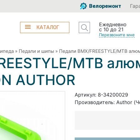
Гар
Велоремонт
Ежедневно
КАТАЛОГ
с 10 до 21
Перезвоните мне
сипеда
»
Педали и шипы
»
Педали BMX/FREESTYLE/MTB алю
REESTYLE/MTB алю
ON AUTHOR
Артикул:
8-34200029
Производитель:
Author (Ч