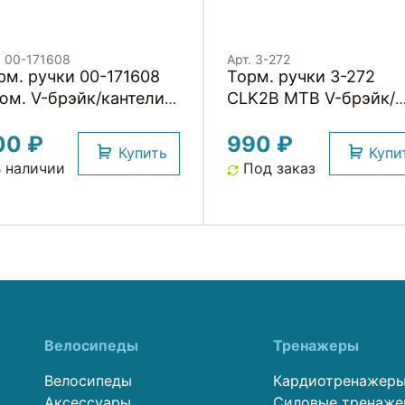
. 00-171608
Арт. 3-272
рм. ручки 00-171608
Торм. ручки 3-272
юм. V-брэйк/кантелив.
CLK2B MTB V-брэйк/
вышенное качество
кантелив. 2-пальца.
00 ₽
990 ₽
рные HORST
пара, черно-
Купить
Купи
серебристые CLARKS
 наличии
Под заказ
Велосипеды
Тренажеры
Велосипеды
Кардиотренажер
Аксессуары
Силовые тренаж