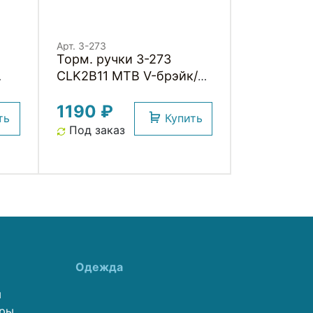
Арт. 3-273
Торм. ручки 3-273
CLK2B11 MTB V-брэйк/
кантелив. 2-пальца.
1190 ₽
пара, черные CLARKS
ть
Купить
Под заказ
Одежда
ы
еры