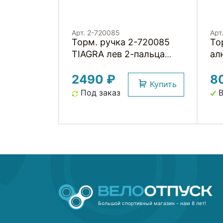
Арт. 2-720085
Арт
Торм. ручка 2-720085
То
TIAGRA лев 2-пальца
ал
EBL4700VL инд уп
по
2490 ₽
8
черная Малайзия
че
Купить
SHIMANO
Под заказ
В
Большой спортивный магазин - нам 8 лет!