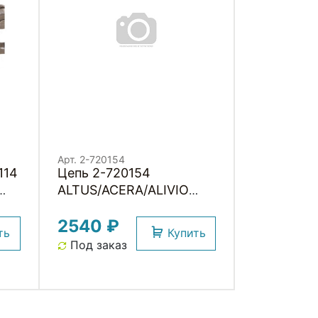
Арт. 2-720154
114
Цепь 2-720154
ALTUS/ACERA/ALIVIO
HG-40 6/7/8ск 116
2540 ₽
звеньев, с замком,
ть
Купить
ECNHG40116Q Китай
Под заказ
SHIMANO