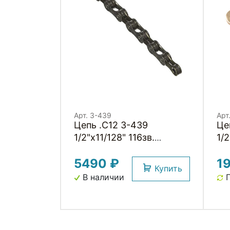
Арт. 3-439
Арт
Цепь .C12 3-439
Це
1/2"x11/128" 116зв.
1/2
хромир. покрыт. с
ан
5490 ₽
1
замком в коробке
по
Купить
12скор. CLARKS
ко
В наличии
П