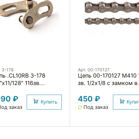
. 3-178
Арт. 00-170127
пь .CL10RB 3-178
Цепь 00-170127 M410 
"x11/128" 116зв.
зв. 1/2х1/8 с замком в
тиржав. хромир.
коробке 1 скор. YQC
990 ₽
450 ₽
крыт. с замком в
Купить
Купи
робке 10скор. CLARKS
од заказ
Под заказ