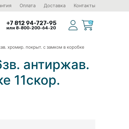
антия
Оплата
Доставка
Контакты
+7 812 94-727-95
0
или 8-800-200-64-20
жав. хромир. покрыт. с замком в коробке
6зв. антиржав.
е 11скор.