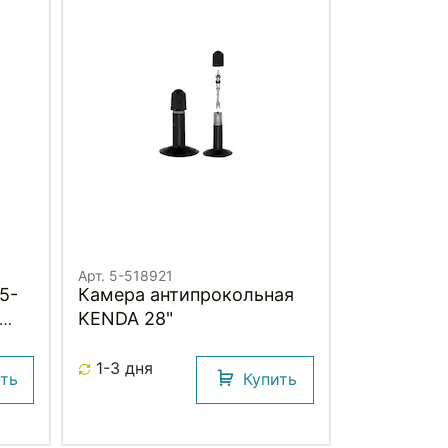
Арт. 5-518921
5-
Камера антипрокольная
KENDA 28"
75
0mm.
1-3 дня
ить
Купить