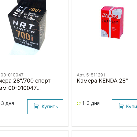
. 00-010047
Арт. 5-511291
8"/700 спорт
Камера KENDA 28"
мм 00-010047
/32х622/630 бутиловая
) H.R.T.
-3 дня
1-3 дня
Купить
Куп