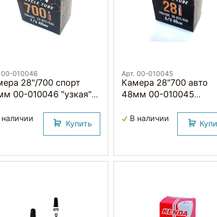
. 00-010046
Арт. 00-010045
8"/700 спорт
Камера 28"700 авто
мм 00-010046 "узкая"
48мм 00-010045
/23х622/630 бутиловая
35/45х622/630
) H.R.T.
бутиловая (50) H.R.T.
 наличии
В наличии
Купить
Куп