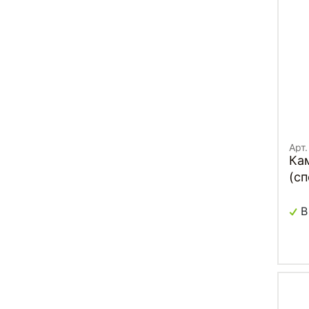
Арт.
Ка
(с
60
В