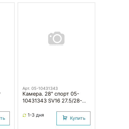
Арт. 05-10431343
т
Камера. 28" спорт 05-
10431343 SV16 27.5/28-
1.10-1.25 (28/32-622/630)
бки)
IB 40mm. SCHWALBE
1-3 дня
ить
Купить