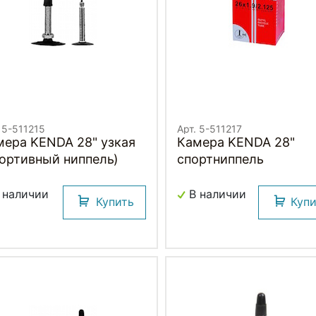
 5-511215
Арт. 5-511217
мера KENDA 28" узкая
Камера KENDA 28"
портивный ниппель)
спортниппель
 наличии
В наличии
Купить
Куп