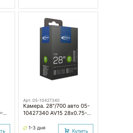
Арт. 05-10427340
Камера. 28"/700 авто 05-
0-
10427340 AV15 28х0.75-
B
1.10 (18/28-622/630) IB
AGV 40mm. SCHWALBE
1-3 дня
ить
Купить