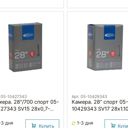
. 05-10427343
Арт. 05-10429343
ера. 28"/700 спорт 05-
Камера. 28" спорт 05-
427343 SV15 28х0,7-
10429343 SV17 28х1.1
0 (18/28-622/630) IB
1.75 (28/47-622/635) I
mm. SCHWALBE
40mm. SCHWALBE
-3 дня
1-3 дня
Купить
Куп