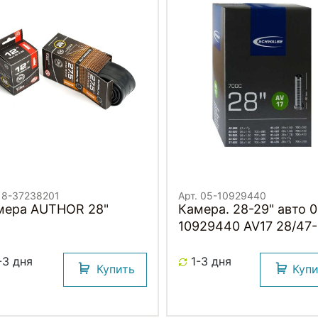
. 8-37238201
Арт. 05-10929440
мера AUTHOR 28"
Камера. 28-29" авто 0
10929440 AV17 28/47-
622/635 WP 28х1.10-1.
(без коробки) AGV 4
-3 дня
1-3 дня
Купить
Куп
SCHWALBE