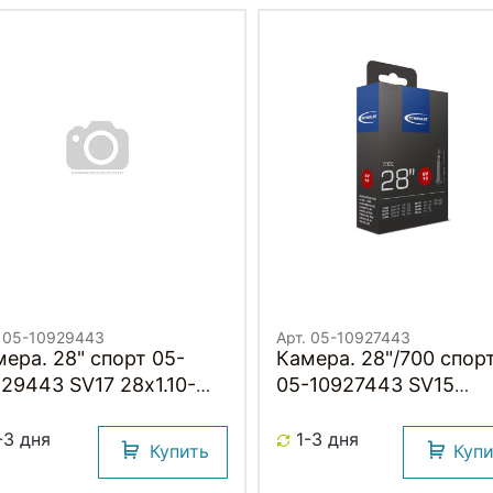
. 05-10929443
Арт. 05-10927443
ера. 28" спорт 05-
Камера. 28"/700 спор
29443 SV17 28х1.10-
05-10927443 SV15
5 (28/47-622/635) IB
28х0,7-1,00 (18/28-
mm. (без коробки)
622/630) IB (без коро
-3 дня
1-3 дня
Купить
Куп
HWALBE
40mm. SCHWALBE