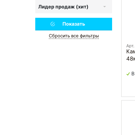
Лидер продаж (хит)
Сбросить все фильтры
Арт
Камера 2
48
18
(50
В