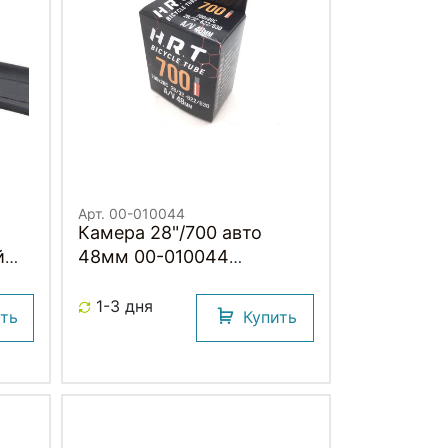
Арт. 00-010044
Камера 28"/700 авто
й
48мм 00-010044
28/32х622/630 бутиловая
NDA
(50) H.R.T.
1-3 дня
ить
Купить