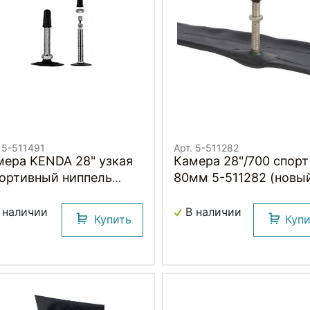
 5-511491
Арт. 5-511282
мера KENDA 28" узкая
Камера 28"/700 спорт
портивный ниппель
80мм 5-511282 (новы
мм)
арт. 5-516281) узкая"
(700х18/25C) (50) KE
 наличии
В наличии
Купить
Куп