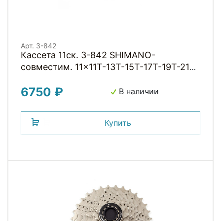
Арт. 3-842
Кассета 11ск. 3-842 SHIMANO-
совместим. 11x11T-13T-15T-17T-19T-21T-
24T-28T-32T-36T-42T, (инд.уп) 539г,
6750 ₽
серебрист.-черная C-11SC CLARKS
В наличии
Купить