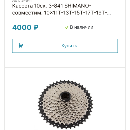
Арт. 3-841
Кассета 10ск. 3-841 SHIMANO-
совместим. 10x11T-13T-15T-17T-19T-
21T-24T-28T-32T-36T, (инд.уп) 420г,
4000 ₽
серебрист. C-10SC CLARKS
В наличии
Купить