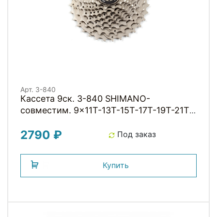
Арт. 3-840
Кассета 9ск. 3-840 SHIMANO-
совместим. 9x11T-13T-15T-17T-19T-21T-
24T-28T-32T, (инд.уп) 325г, серебрист.
2790 ₽
C-9SC CLARKS
Под заказ
Купить