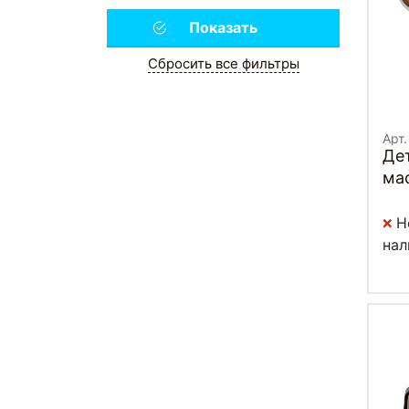
Сбросить все фильтры
Арт.
Де
мас
(20
Н
нал