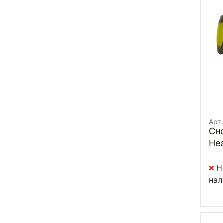
Арт.
Сн
Hea
Н
нал