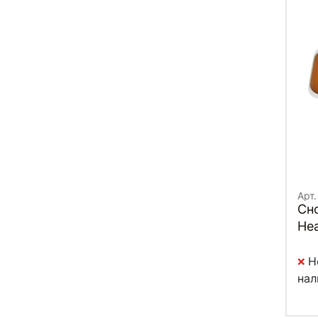
Арт.
Сн
Hea
Н
нал