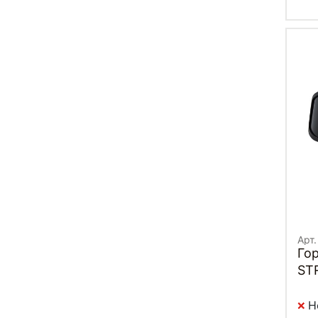
Арт.
Го
ST
Н