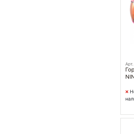
Арт.
Го
NI
Н
нал