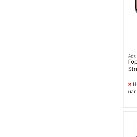
Арт.
Го
Str
Н
нал