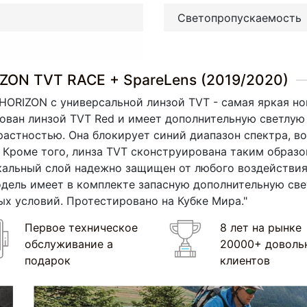
Светопропускаемость
ZON TVT RACE + SpareLens (2019/2020)
ORIZON c универсальной линзой TVT - самая яркая нов
ван линзой TVT Red и имеет дополнительную светлую л
растностью. Она блокирует синий диапазон спектра, в
 Кроме того, линза TVT сконструирована таким образо
ркальный слой надежно защищен от любого воздействия
дель имеет в комплекте запасную дополнительную свет
ых условий. Протестировано на Кубке Мира."
Первое техническое
8 лет на рынке
обслуживание а
20000+ доволь
подарок
клиентов