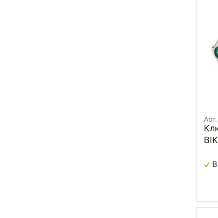
Арт.
Кл
BI
В