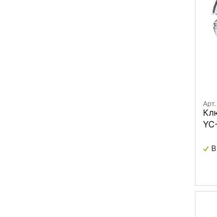
Арт
Клю
YC
В