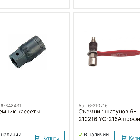
. 6-648431
Арт. 6-210216
емник кассеты
Съемник шатунов 6-
210216 YC-216A профи
рукояткой сталь черн
красный BIKEHAND
 наличии
В наличии
Купить
Куп