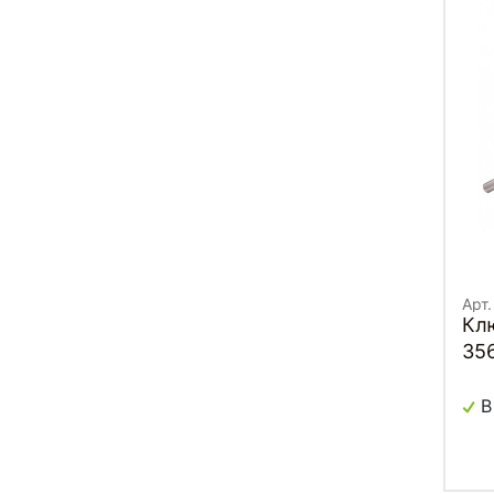
Арт
Кл
35
В