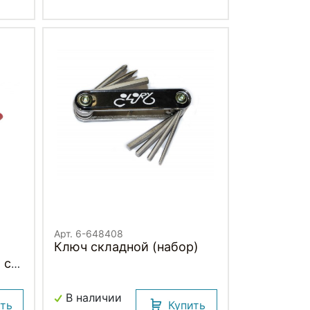
Арт. 6-648408
Ключ складной (набор)
 с
о-
В наличии
ить
Купить