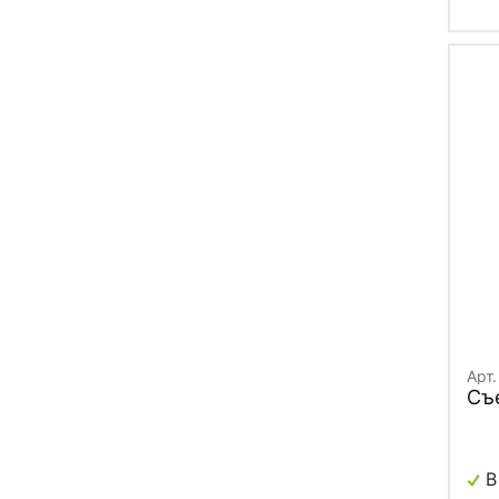
Арт
Съ
В