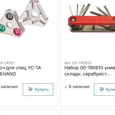
 6-14001
Арт. 00-190610
юч для спиц YC-1A
Набор 00-190610 унив
KEHAND
складн. серебрист.
шестигран. 2/3/4/5/6
+/- отвертки красный
 наличии
В наличии
Купить
Куп
корпус