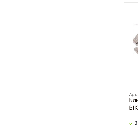
Арт.
Кл
BI
В