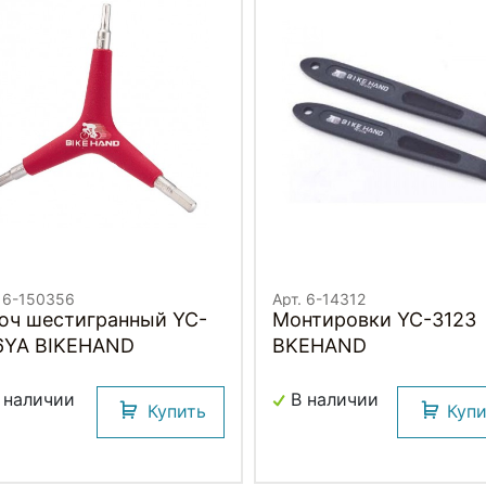
. 6-150356
Арт. 6-14312
юч шестигранный YC-
Монтировки YC-3123
6YA BIKEHAND
BKEHAND
 наличии
В наличии
Купить
Куп