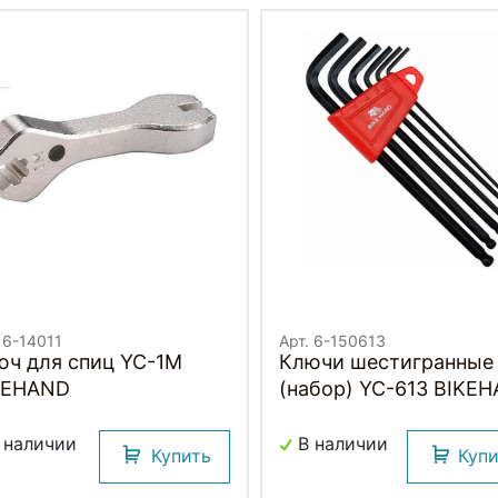
 6-14011
Арт. 6-150613
юч для спиц YC-1M
Ключи шестигранные
KEHAND
(набор) YC-613 BIKE
 наличии
В наличии
Купить
Куп