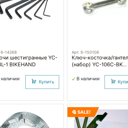
. 6-14268
Арт. 6-150106
ючи шестигранные YC-
Ключ-косточка/ганте
8L-1 BIKEHAND
(набор) YC-106C-BK
BIKEHAND
 наличии
В наличии
Купить
Куп
SALE!