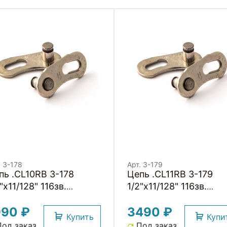
. 3-178
Арт. 3-179
пь .CL10RB 3-178
Цепь .CL11RB 3-179
"x11/128" 116зв.
1/2"x11/128" 116зв.
тиржав. хромир.
антиржав. хромир.
990 ₽
3490 ₽
крыт. с замком в
покрыт. с замком в
Купить
Купи
робке 10скор. CLARKS
коробке 11скор. CLA
од заказ
Под заказ