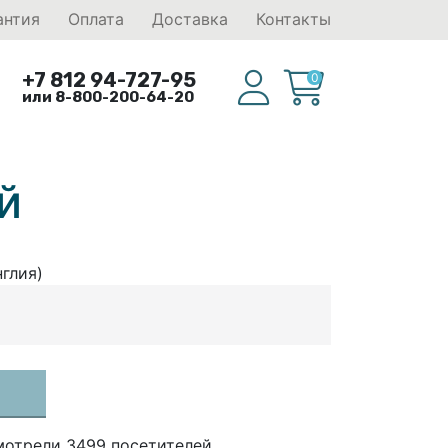
антия
Оплата
Доставка
Контакты
+7 812 94-727-95
0
или 8-800-200-64-20
й
нглия)
мотрели 3499 посетителей