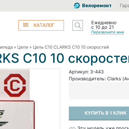
Гар
Велоремонт
Ежедневно
КАТАЛОГ
с 10 до 21
Перезвоните мне
сипеда
»
Цепи
»
Цепь С10 CLARKS С10 10 скоростей
KS С10 10 скоросте
Артикул:
3-443
Производитель:
Clarks (А
КУПИТЬ В 1 КЛИК
Эту модель уже прос