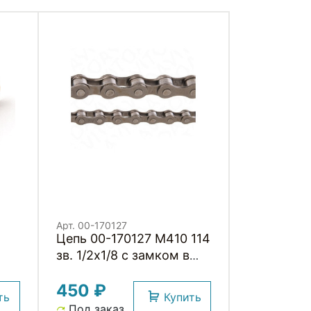
Арт. 00-170127
Цепь 00-170127 M410 114
зв. 1/2х1/8 с замком в
коробке 1 скор. YQC
450 ₽
ть
Купить
RKS
Под заказ