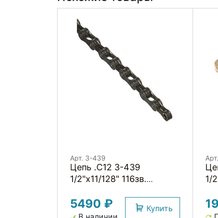
Арт. 3-439
Арт
Цепь .C12 3-439
Це
1/2"x11/128" 116зв.
1/2
хромир. покрыт. с
ан
5490 ₽
1
замком в коробке
по
Купить
12скор. CLARKS
ко
В наличии
П