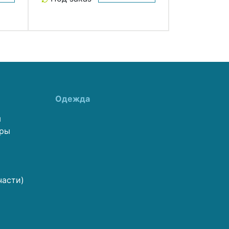
Одежда
ы
еры
части)