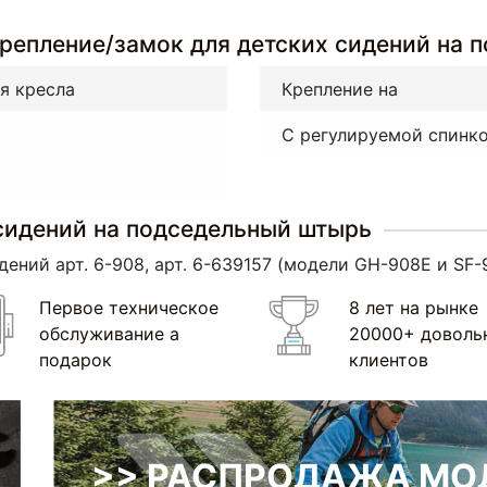
репление/замок для детских сидений на 
я кресла
Крепление на
С регулируемой спинк
сидений на подседельный штырь
ений арт. 6-908, арт. 6-639157
(модели
GH-908E и SF-
Первое техническое
8 лет на рынке
обслуживание а
20000+ доволь
подарок
клиентов
>> РАСПРОДАЖА МОД