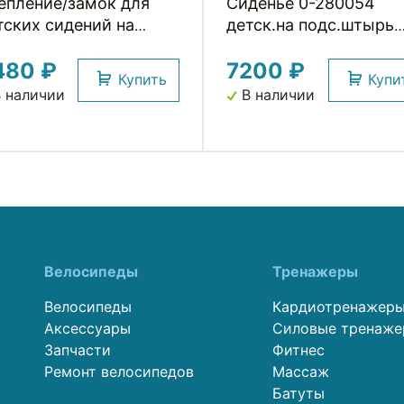
епление/замок для
Сиденье 0-280054
тских сидений на
детск.на подс.штырь
дседельный штырь
Pepe (4) серое до
480 ₽
7200 ₽
7лет/22кг TUV BELLEL
Купить
Купи
(Италия)
 наличии
В наличии
Велосипеды
Тренажеры
Велосипеды
Кардиотренажер
Аксессуары
Силовые тренаж
Запчасти
Фитнес
Ремонт велосипедов
Массаж
Батуты