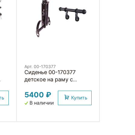
Арт. 00-170377
Сиденье 00-170377
детское на раму с
подножками и с
5400 ₽
LI
поручнем на руль 22,2-
ть
Купить
31,6мм до 15кг черное
В наличии
H001BB HORST