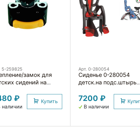
. 5-259825
Арт. 0-280054
епление/замок для
Сиденье 0-280054
тских сидений на
детск.на подс.штырь
дседельный штырь
Pepe (4) серое до
480 ₽
7200 ₽
7лет/22кг TUV BELLEL
Купить
Купи
(Италия)
 наличии
В наличии