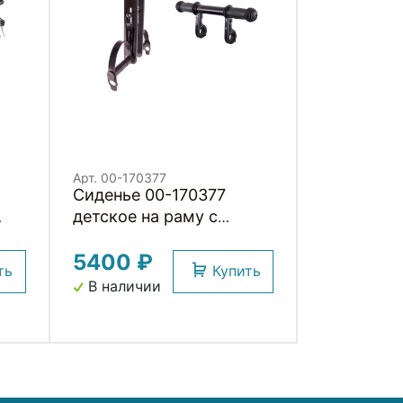
Арт. 00-170377
Сиденье 00-170377
детское на раму с
подножками и с
5400 ₽
LI
поручнем на руль 22,2-
ть
Купить
31,6мм до 15кг черное
В наличии
H001BB HORST