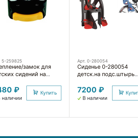
. 5-259825
Арт. 0-280054
епление/замок для
Сиденье 0-280054
тских сидений на
детск.на подс.штырь
дседельный штырь
Pepe (4) серое до
480 ₽
7200 ₽
7лет/22кг TUV BELLEL
Купить
Купи
(Италия)
 наличии
В наличии