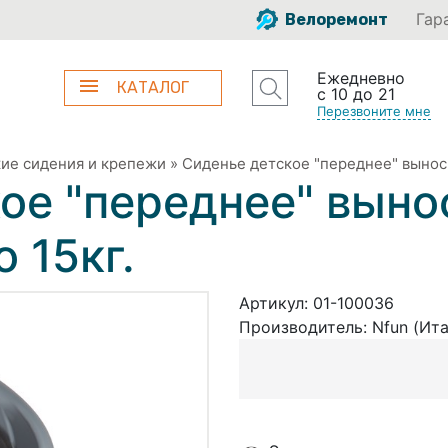
Гар
Велоремонт
Ежедневно
КАТАЛОГ
с 10 до 21
Перезвоните мне
ие сидения и крепежи
»
Сиденье детское "переднее" вынос 
ое "переднее" выно
 15кг.
Артикул:
01-100036
Производитель:
Nfun (Ит