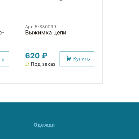
Арт. 5-880099
о-
Выжимка цепи
620 ₽
ть
Купить
Под заказ
Одежда
ы