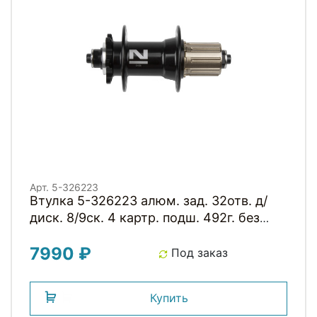
Арт. 5-326223
Втулка 5-326223 алюм. зад. 32отв. д/
диск. 8/9ск. 4 картр. подш. 492г. без
эксцентр. черная NOVATEС
7990 ₽
Под заказ
Купить