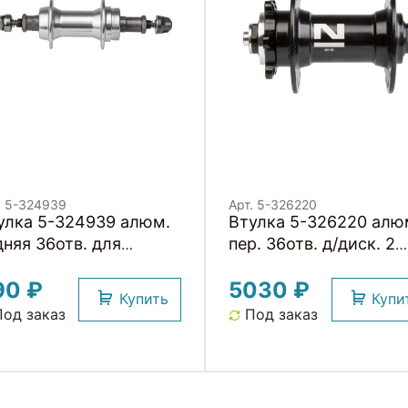
. 5-324939
Арт. 5-326220
улка 5-324939 алюм.
Втулка 5-326220 алю
дняя 36отв. для
пер. 36отв. д/диск. 2
ещотки с
картр. подш. 216г. без
90 ₽
5030 ₽
сцентриком
эксцентр. черная
Купить
Купи
D130мм черная
NOVATEС
од заказ
Под заказ