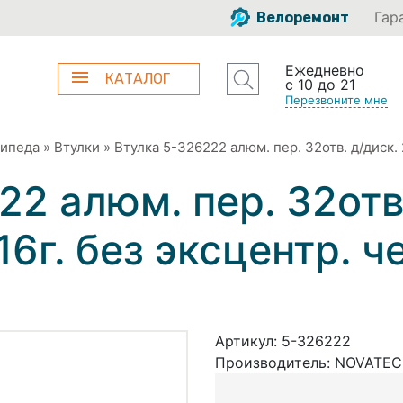
Гар
Велоремонт
Ежедневно
КАТАЛОГ
с 10 до 21
Перезвоните мне
сипеда
»
Втулки
»
Втулка 5-326222 алюм. пер. 32отв. д/диск. 
2 алюм. пер. 32отв.
16г. без эксцентр. ч
Артикул:
5-326222
Производитель:
NOVATEС