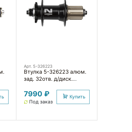
Арт. 5-326223
м.
Втулка 5-326223 алюм.
зад. 32отв. д/диск.
8/9ск. 4 картр. подш.
7990 ₽
492г. без эксцентр.
ть
Купить
черная NOVATEС
Под заказ