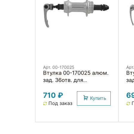
Арт. 00-170025
Арт
Втулка 00-170025 алюм.
Вт
зад. 36отв. для
за
трещотки с эксцентр.
тр
710 ₽
6
135мм черн.
эк
Купить
OL
Под заказ
П