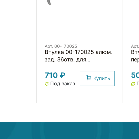
Арт. 00-170025
Арт
Втулка 00-170025 алюм.
Вт
зад. 36отв. для
пер
трещотки с эксцентр.
кар
710 ₽
5
135мм черн.
эк
Купить
NO
Под заказ
П