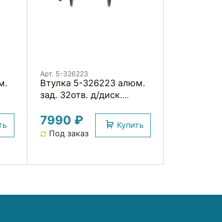
Арт. 5-326223
м.
Втулка 5-326223 алюм.
зад. 32отв. д/диск.
8/9ск. 4 картр. подш.
7990 ₽
492г. без эксцентр.
ть
Купить
черная NOVATEС
Под заказ