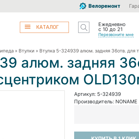
Гар
Велоремонт
Ежедневно
КАТАЛОГ
с 10 до 21
Перезвоните мне
сипеда
»
Втулки
»
Втулка 5-324939 алюм. задняя 36отв. для
39 алюм. задняя 36
ксцентриком OLD130
Артикул:
5-324939
Производитель:
NONAME
КУПИТЬ В 1 КЛИК