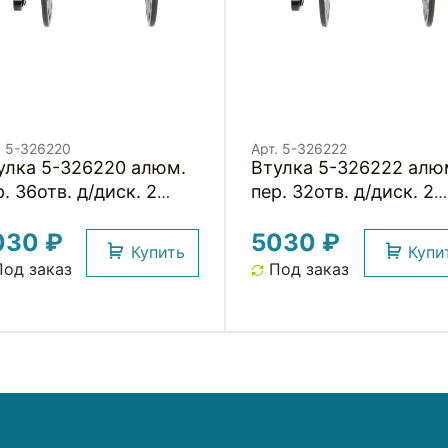
. 5-326220
Арт. 5-326222
улка 5-326220 алюм.
Втулка 5-326222 алю
. 36отв. д/диск. 2
пер. 32отв. д/диск. 2
тр. подш. 216г. без
картр. подш. 216г. без
030 ₽
5030 ₽
сцентр. черная
эксцентр. черная
Купить
Купи
VATEС
NOVATEС
од заказ
Под заказ