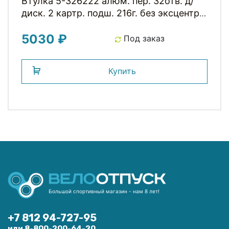
Втулка 5-326222 алюм. пер. 32отв. д/
диск. 2 картр. подш. 216г. без эксцентр.
черная NOVATEС
5030 ₽
Под заказ
Купить
Большой спортивный магазин - нам 8 лет!
+7 812 94-727-95
или 8-800-200-64-20