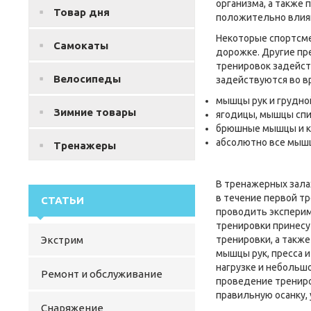
организма, а также
Товар дня
положительно влия
Некоторые спортсме
Самокаты
дорожке. Другие пр
тренировок задейст
Велосипеды
задействуются во в
мышцы рук и грудно
Зимние товары
ягодицы, мышцы спи
брюшные мышцы и к
абсолютно все мышц
Тренажеры
В тренажерных зала
в течение первой тр
СТАТЬИ
проводить эксперим
тренировки принесу
Экстрим
тренировки, а такж
мышцы рук, пресса 
нагрузке и небольш
Ремонт и обслуживание
проведение трениро
правильную осанку,
Снаряжение