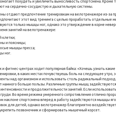
 помогает похудеть и увеличить выносливость спортсмена. Кроме 
ют на сердечно-сосудистую и дыхательную системы.
ны отдают предпочтение тренировкам на велотренажере из-за про
едпочитают этот вид тренинга с целью проработать отдельные мыш
вуются только мышцы ног, однако это утверждение в корне невер
ремя занятий на велотренажере:
й клетки;
ны и поясницы;
осые мышцы пресса;
ы ног.
х и фитнес-центрах ходит популярная байка:
«Хочешь
узнать какие
енировки, в каких местах почувствуешь боль на следующее утро, э
енты над организмом и использовать столь радикальный подход.
т намного больше пользы. Различные группы мышц задействуются
е интенсивности и продолжительности занятий. Если использовать
и груди. Во время режима умеренного сопротивления отлично прор
ом наклоне спортсмена вперед в работу задействуются мышцы яг
вок для детей, однако велотренажер благоприятно воздействует
 укрепить позвоночник и сформировать мышечный корсет.