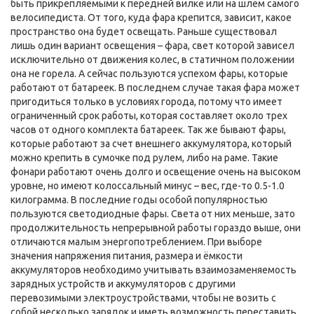
быть прикрепляемыми к передней вилке или на шлем самого
велосипедиста. От того, куда фара крепится, зависит, какое
пространство она будет освещать. Раньше существовал
лишь один вариант освещения – фара, свет которой зависел
исключительно от движения колес, в статичном положении
она не горела. А сейчас пользуются успехом фары, которые
работают от батареек. В последнем случае такая фара может
пригодиться только в условиях города, потому что имеет
ограниченный срок работы, которая составляет около трех
часов от одного комплекта батареек. Так же бывают фары,
которые работают за счет внешнего аккумулятора, который
можно крепить в сумочке под рулем, либо на раме. Такие
фонари работают очень долго и освещение очень на высоком
уровне, но имеют колоссальный минус – вес, где-то 0.5-1.0
килограмма. В последние годы особой популярностью
пользуются светодиодные фары. Света от них меньше, зато
продолжительность непрерывной работы гораздо выше, они
отличаются малым энергопотреблением. При выборе
значения напряжения питания, размера и ёмкости
аккумуляторов необходимо учитывать взаимозаменяемость
зарядных устройств и аккумуляторов с другими
перевозимыми электроустройствами, чтобы не возить с
собой несколько зарядок и иметь возможность переставить