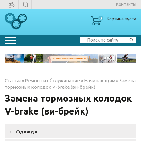
Контакты
0
Корзина пуста
Велосипеды
▼
Тренажеры
▼
Статьи
»
Ремонт и обслуживание
»
Начинающим
»
Замена
Зимние товары
тормозных колодок V-brake (ви-брейк)
Замена тормозных колодок
Одежда
V-brake (ви-брейк)
Одежда