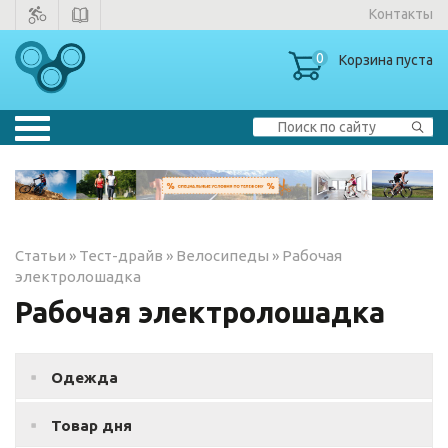
Контакты
0
Корзина пуста
Велосипеды
▼
Тренажеры
▼
Статьи
»
Тест-драйв
»
Велосипеды
»
Рабочая
Зимние товары
электролошадка
Рабочая электролошадка
Одежда
Одежда
Товар дня