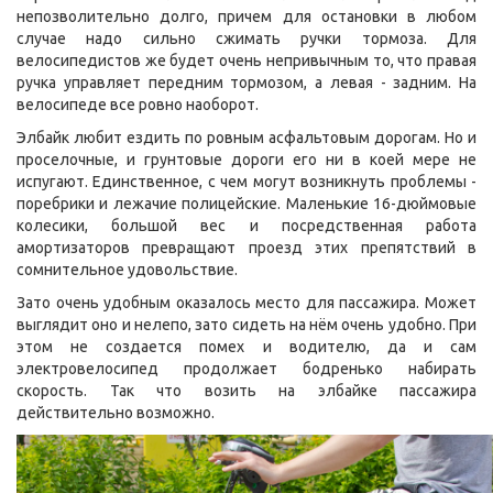
непозволительно долго, причем для остановки в любом
случае надо сильно сжимать ручки тормоза. Для
велосипедистов же будет очень непривычным то, что правая
ручка управляет передним тормозом, а левая - задним. На
велосипеде все ровно наоборот.
Элбайк любит ездить по ровным асфальтовым дорогам. Но и
проселочные, и грунтовые дороги его ни в коей мере не
испугают. Единственное, с чем могут возникнуть проблемы -
поребрики и лежачие полицейские. Маленькие 16-дюймовые
колесики, большой вес и посредственная работа
амортизаторов превращают проезд этих препятствий в
сомнительное удовольствие.
Зато очень удобным оказалось место для пассажира. Может
выглядит оно и нелепо, зато сидеть на нём очень удобно. При
этом не создается помех и водителю, да и сам
электровелосипед продолжает бодренько набирать
скорость. Так что возить на элбайке пассажира
действительно возможно.