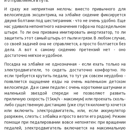
и отправляемся в путь.
И сразу же неприятная мелочь: вместо привычного для
велосипедов эксцентрика, на элбайке сидение фиксируется
двумя болтами под шестигранник - что не очень удобно. Еще
нас удивила непонятного назначения гофра на подседельном
штыре. То ли она призвана имитировать амортизатор, то ли
защитить этот самый штырь от пыли и грязи. В любом случае,
со своей задачей она не справляется, а просто болтается без
дела. А вот к самому сидению претензий нет - оно
достаточно мягкое и удобное.
Посадка на элбайке не однозначная - если ехать только на
электродвигателе, то сидеть достаточно комфортно. Но
если требуется крутить педали, то тут уж совсем неудобно -
появляется ощущение езды на очень маленьком детском
велосипеде. Да и сами педали с очень короткими шатунами и
маленькой звездой спереди не позволяют развить
приличную скорость (15км/ч - максимум) или проехать сколь-
либо существенную дистанцию (уже спустя километр хочется
или включить электродвигатель, или, если аккумулятор
разряжен, слезть с элбайка и просто везти его рядом). Режим
помощи при педалировании вовсе непонятен: при вращении
педалей, электродвигатель включается на максимальную