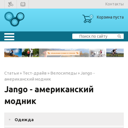
Контакты
0
Корзина пуста
Велосипеды
▼
Тренажеры
▼
Статьи
»
Тест-драйв
»
Велосипеды
»
Jango -
Зимние товары
американский модник
Jango - американский
Одежда
модник
Одежда