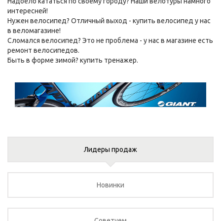
Надоело кататься по своему городу? Наши
велотуры
намного
интересней!
Нужен велосипед? Отличный выход -
купить велосипед
у нас
в веломагазине!
Сломался велосипед? Это не проблема - у нас в магазине есть
ремонт велосипедов
.
Быть в форме зимой?
купить тренажер
.
Лидеры продаж
Новинки
Советуем