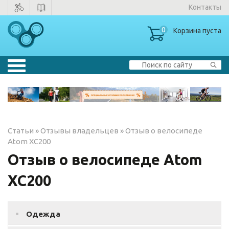
Контакты
0
Корзина пуста
Велосипеды
▼
Тренажеры
▼
Статьи
»
Отзывы владельцев
»
Отзыв о велосипеде
Зимние товары
Atom XC200
Отзыв о велосипеде Atom
Одежда
XC200
Одежда