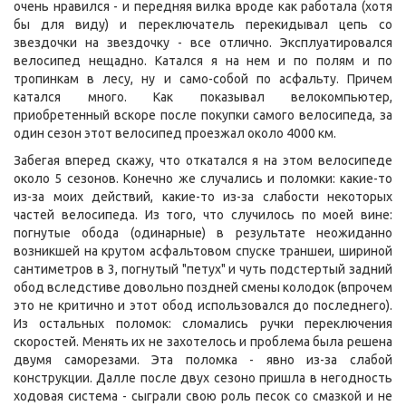
очень нравился - и передняя вилка вроде как работала (хотя
бы для виду) и переключатель перекидывал цепь со
звездочки на звездочку - все отлично. Эксплуатировался
велосипед нещадно. Катался я на нем и по полям и по
тропинкам в лесу, ну и само-собой по асфальту. Причем
катался много. Как показывал велокомпьютер,
приобретенный вскоре после покупки самого велосипеда, за
один сезон этот велосипед проезжал около 4000 км.
Забегая вперед скажу, что откатался я на этом велосипеде
около 5 сезонов. Конечно же случались и поломки: какие-то
из-за моих действий, какие-то из-за слабости некоторых
частей велосипеда. Из того, что случилось по моей вине:
погнутые обода (одинарные) в результате неожиданно
возникшей на крутом асфальтовом спуске траншеи, шириной
сантиметров в 3, погнутый "петух" и чуть подстертый задний
обод вследстиве довольно поздней смены колодок (впрочем
это не критично и этот обод использовался до последнего).
Из остальных поломок: сломались ручки переключения
скоростей. Менять их не захотелось и проблема была решена
двумя саморезами. Эта поломка - явно из-за слабой
конструкции. Далле после двух сезоно пришла в негодность
ходовая система - сыграли свою роль песок со смазкой и не