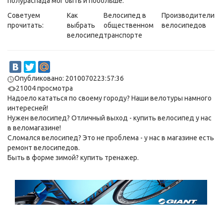
полураспада мог быть и побольше.
Советуем
Как
Велосипед в
Производители
прочитать:
выбрать
общественном
велосипедов
велосипед
транспорте
Опубликовано: 2010070223:57:36
21004 просмотра
Надоело кататься по своему городу? Наши
велотуры
намного
интересней!
Нужен велосипед? Отличный выход -
купить велосипед
у нас
в веломагазине!
Сломался велосипед? Это не проблема - у нас в магазине есть
ремонт велосипедов
.
Быть в форме зимой?
купить тренажер
.