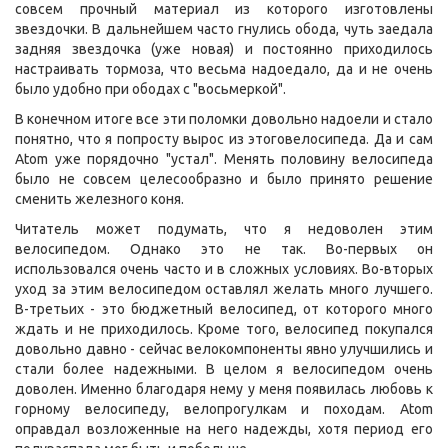
совсем прочный материал из которого изготовлены
звездочки. В дальнейшем часто гнулись обода, чуть заедала
задняя звездочка (уже новая) и постоянно приходилось
настраивать тормоза, что весьма надоедало, да и не очень
было удобно при ободах с "восьмеркой".
В конечном итоге все эти поломки довольно надоели и стало
понятно, что я попросту вырос из этоговелосипеда. Да и сам
Atom уже порядочно "устал". Менять половину велосипеда
было не совсем целесообразно и было принято решение
сменить железного коня.
Читатель может подумать, что я недоволен этим
велосипедом. Однако это не так. Во-первых он
использовался очень часто и в сложных условиях. Во-вторых
уход за этим велосипедом оставлял желать много лучшего.
В-третьих - это бюджетный велосипед, от которого много
ждать и не приходилось. Кроме того, велосипед покупался
довольно давно - сейчас велокомпоненты явно улучшились и
стали более надежными. В целом я велосипедом очень
доволен. Именно благодаря нему у меня появилась любовь к
горному велосипеду, велопрогулкам и походам. Atom
оправдал возложенные на него надежды, хотя период его